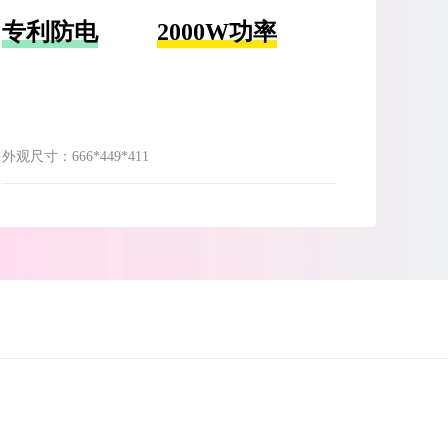
专利防电
2000W功率
外观尺寸：
666*449*411