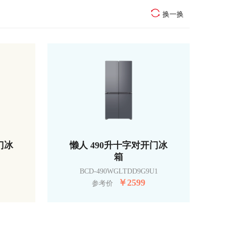
换一换
门冰
懒人 490升十字对开门冰
箱
BCD-490WGLTDD9G9U1
￥
2599
参考价