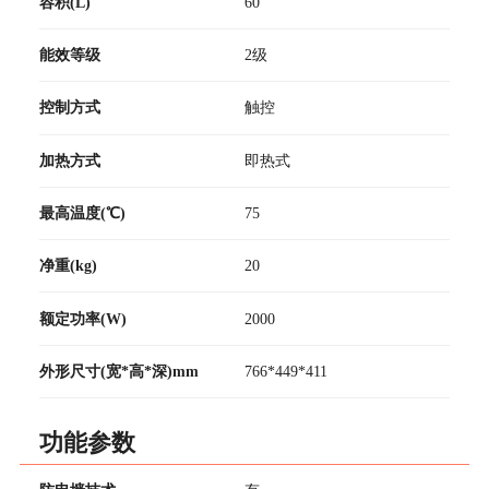
容积(L)
60
能效等级
2级
控制方式
触控
加热方式
即热式
最高温度(℃)
75
净重(kg)
20
额定功率(W)
2000
外形尺寸(宽*高*深)mm
766*449*411
功能参数