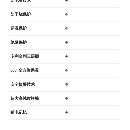
防电墙技术
有
防干烧保护
有
超温保护
有
绝缘保护
有
专利金刚三层胆
有
360°全方位保温
有
安全预警技术
有
超大高纯度镁棒
有
断电记忆
有