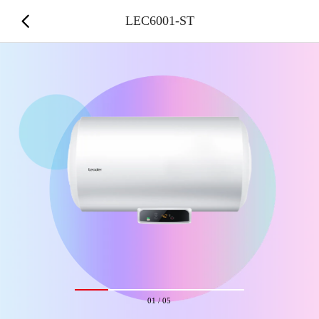
LEC6001-ST
01
/
05