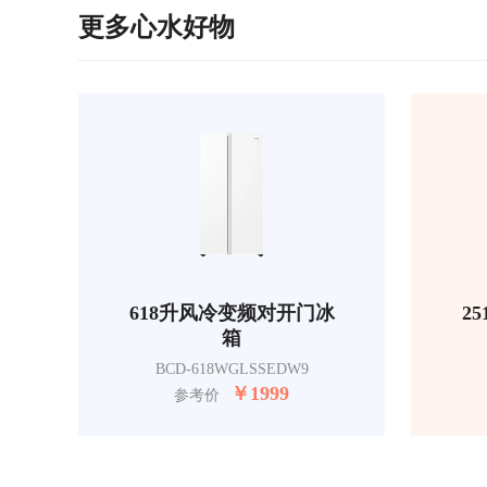
更多心水好物
618升风冷变频对开门冰
2
箱
BCD-618WGLSSEDW9
￥
1999
参考价