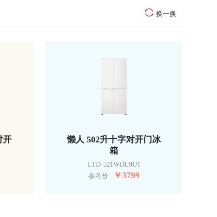
换一换
对开
懒人 502升十字对开门冰
箱
LTD-521WDL9U1
￥
3799
参考价