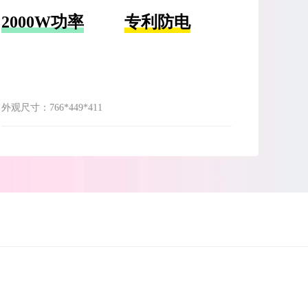
2000W功率
专利防电
外观尺寸：
766*449*411