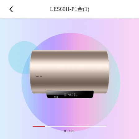
LES60H-P1金(1)
01
/
06