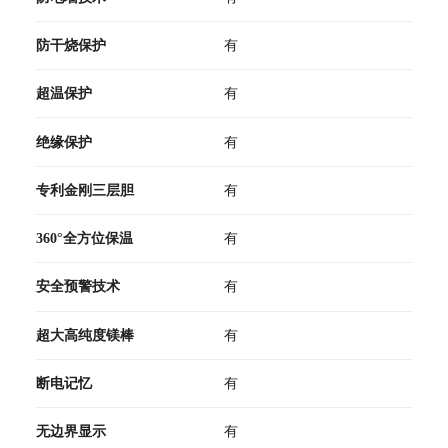
防干烧保护
有
超温保护
有
绝缘保护
有
专利金刚三层胆
有
360°全方位保温
有
安全预警技术
有
超大高纯度镁棒
有
断电记忆
有
无边界显示
有