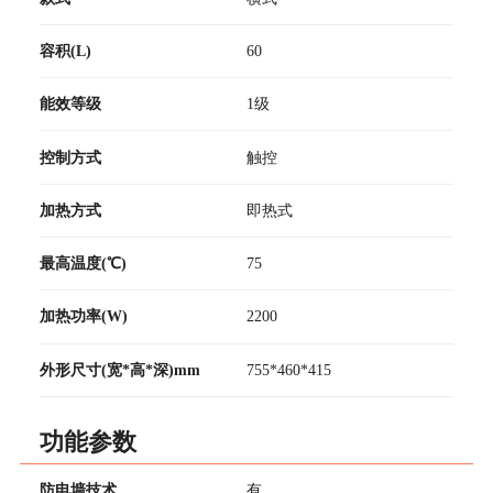
容积(L)
60
能效等级
1级
控制方式
触控
加热方式
即热式
最高温度(℃)
75
加热功率(W)
2200
外形尺寸(宽*高*深)mm
755*460*415
功能参数
防电墙技术
有