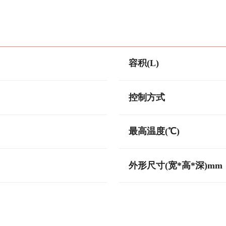
容积(L)
控制方式
最高温度(℃)
外形尺寸(宽*高*深)mm