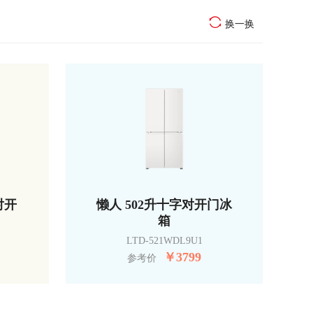
换一换
对开
懒人 502升十字对开门冰
箱
LTD-521WDL9U1
￥
3799
参考价