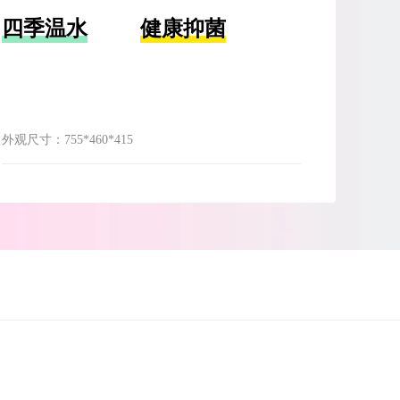
四季温水
健康抑菌
外观尺寸：
755*460*415