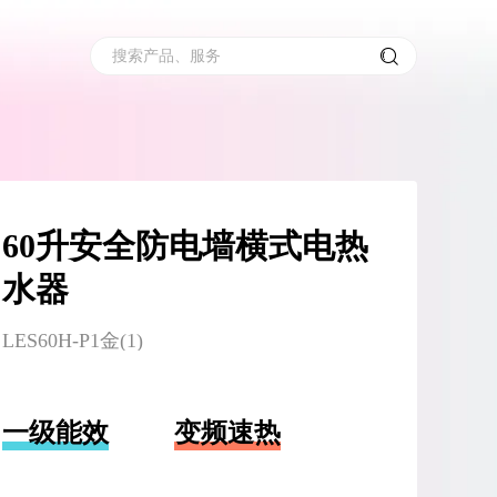
搜索产品、服务
60升安全防电墙横式电热
水器
LES60H-P1金(1)
一级能效
变频速热