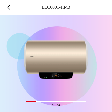
LEC6001-HM3
01
/
06