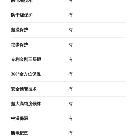
防电墙技术
有
防干烧保护
有
超温保护
有
绝缘保护
有
专利金刚三层胆
有
360°全方位保温
有
安全预警技术
有
超大高纯度镁棒
有
中温保温
有
断电记忆
有