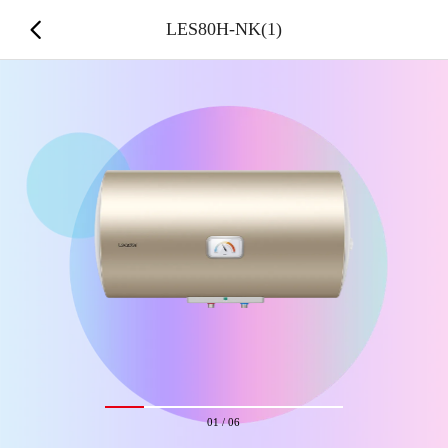
LES80H-NK(1)
01
/
06