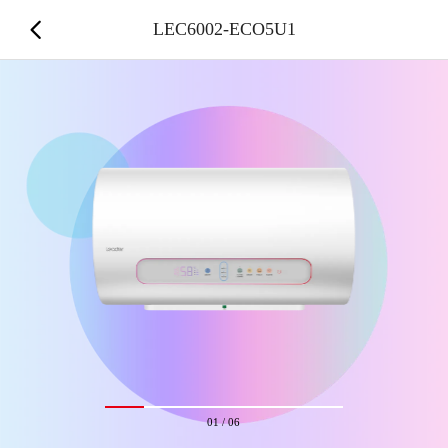
LEC6002-ECO5U1
01
/
06