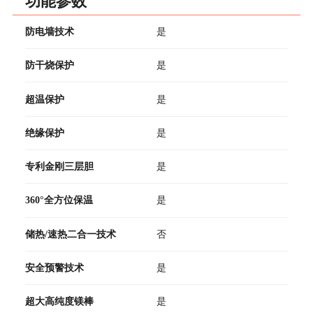
功能参数
防电墙技术
是
防干烧保护
是
超温保护
是
绝缘保护
是
专利金刚三层胆
是
360°全方位保温
是
储热/速热二合一技术
否
安全预警技术
是
超大高纯度镁棒
是