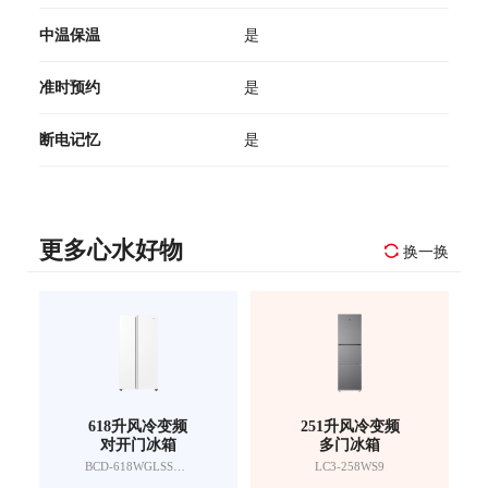
中温保温
是
准时预约
是
断电记忆
是
更多心水好物
换一换
618升风冷变频
251升风冷变频
对开门冰箱
多门冰箱
BCD-618WGLSSEDW9
LC3-258WS9