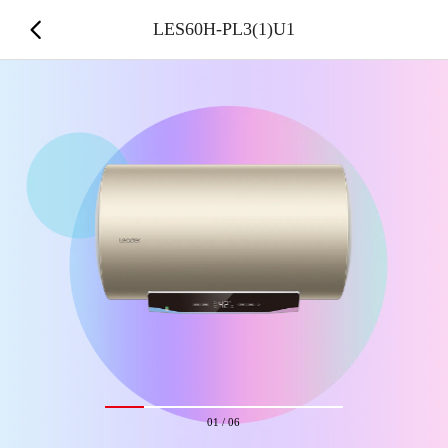
LES60H-PL3(1)U1
01
/
06