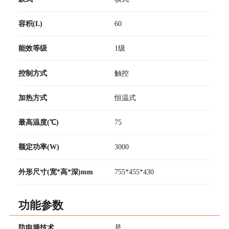
容积(L)
60
能效等级
1级
控制方式
触控
加热方式
恒温式
最高温度(℃)
75
额定功率(W)
3000
外形尺寸(宽*高*深)mm
755*455*430
功能参数
防电墙技术
是