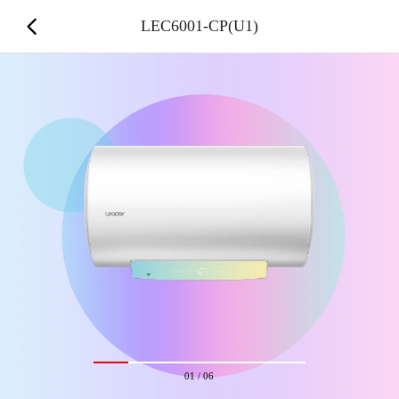
LEC6001-CP(U1)
01
/
06