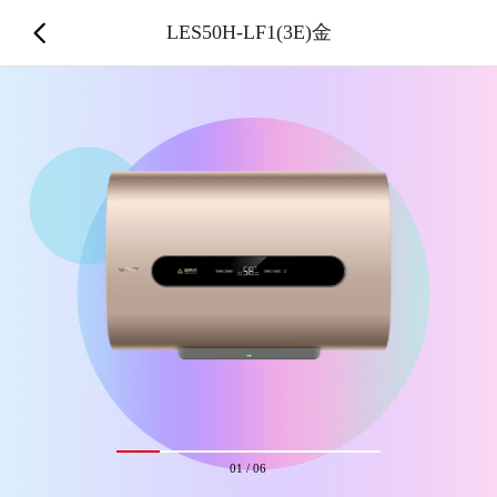
LES50H-LF1(3E)金
01
/
06