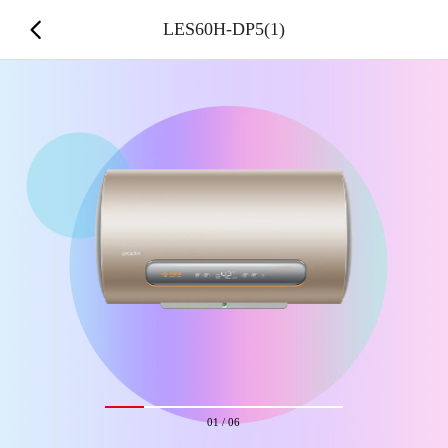
LES60H-DP5(1)
01
/
06