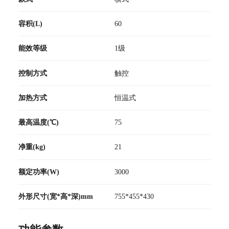
容积(L)
60
能效等级
1级
控制方式
触控
加热方式
恒温式
最高温度(℃)
75
净重(kg)
21
额定功率(W)
3000
外形尺寸(宽*高*深)mm
755*455*430