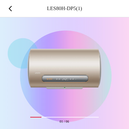
LES80H-DP5(1)
01
/
06