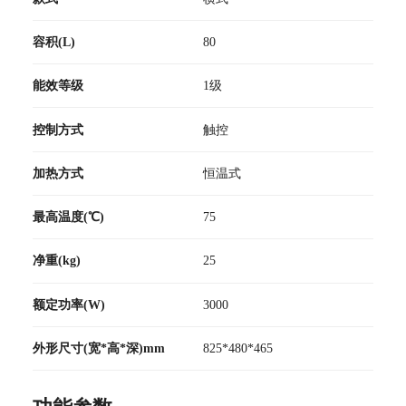
容积(L)
80
能效等级
1级
控制方式
触控
加热方式
恒温式
最高温度(℃)
75
净重(kg)
25
额定功率(W)
3000
外形尺寸(宽*高*深)mm
825*480*465