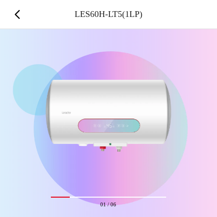
LES60H-LT5(1LP)
01
/
06