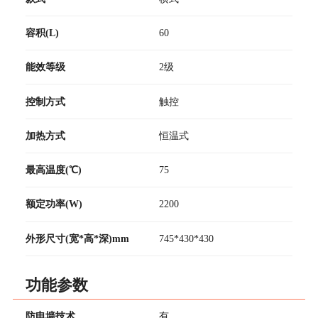
容积(L)
60
能效等级
2级
控制方式
触控
加热方式
恒温式
最高温度(℃)
75
额定功率(W)
2200
外形尺寸(宽*高*深)mm
745*430*430
功能参数
防电墙技术
有