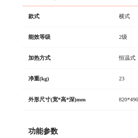
款式
横式
能效等级
2级
加热方式
恒温式
净重(kg)
23
外形尺寸(宽*高*深)mm
820*49
功能参数