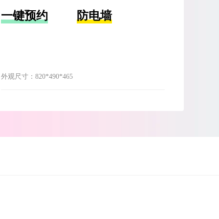
一键预约
防电墙
外观尺寸：
820*490*465