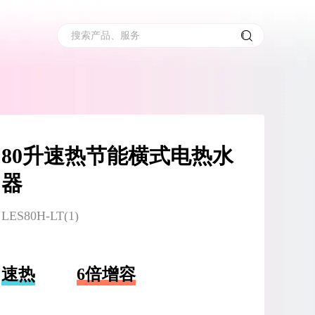
搜索产品、服务
80升速热节能横式电热水
器
LES80H-LT(1)
速热
6倍增容