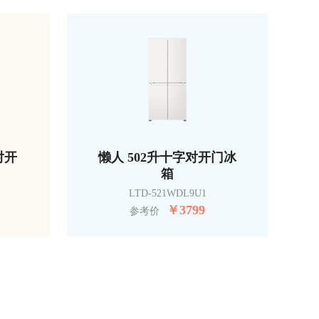
对开
懒人 502升十字对开门冰
箱
LTD-521WDL9U1
￥
3799
参考价