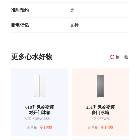
准时预约
是
断电记忆
支持
更多心水好物
换一换
618升风冷变频
251升风冷变频
对开门冰箱
多门冰箱
BCD-618WGLSSEDW9
LC3-258WS9
￥
1999
￥
1499
参考价
参考价