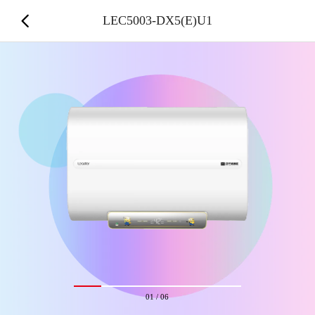
LEC5003-DX5(E)U1
01
/
06