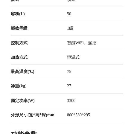
容积(L)
50
能效等级
1级
控制方式
智能WiFi、遥控
加热方式
恒温式
最高温度(℃)
75
净重(kg)
27
额定功率(W)
3300
外形尺寸(宽*高*深)mm
800*530*295