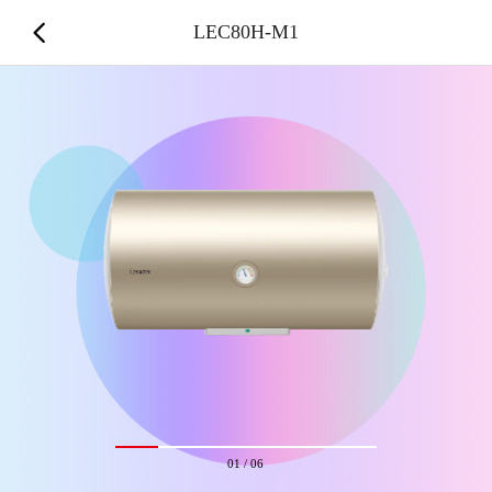
LEC80H-M1
01
/
06