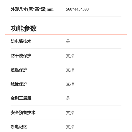
外形尺寸(宽*高*深)mm
560*445*390
功能参数
防电墙技术
是
防干烧保护
支持
超温保护
支持
绝缘保护
支持
金刚三层胆
是
安全预警技术
支持
断电记忆
支持