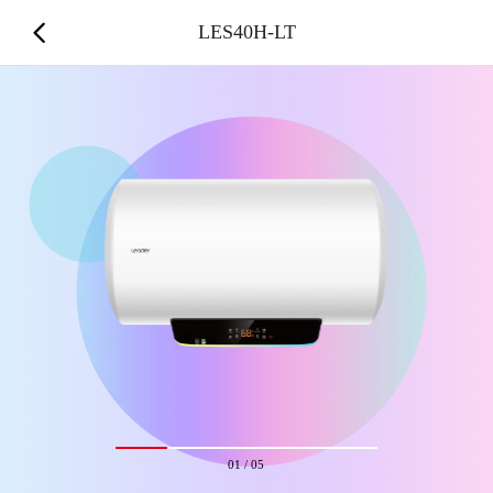
LES40H-LT
01
/
05