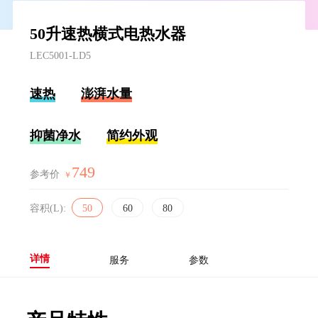
50升速热横式电热水器
LEC5001-LD5
速热
澎湃水量
抑菌净水
简约外观
749
参考价
￥
容积(L):
50
60
80
详情
服务
参数