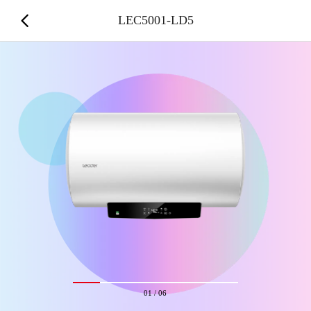
LEC5001-LD5
01
/
06