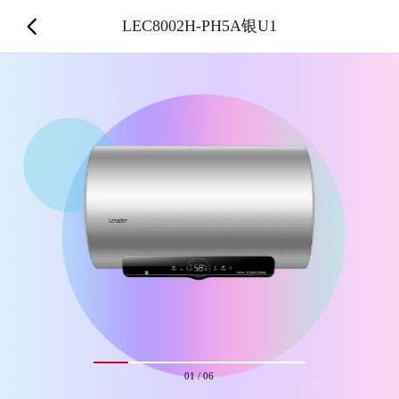
LEC8002H-PH5A银U1
01
/
06