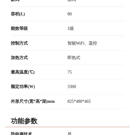
容积(L)
80
能效等级
1级
控制方式
智能WiFi、遥控
加热方式
即热式
最高温度(℃)
75
额定功率(W)
3300
外形尺寸(宽*高*深)mm
825*480*465
功能参数
防电墙技术
是