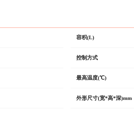
容积(L)
控制方式
最高温度(℃)
外形尺寸(宽*高*深)mm