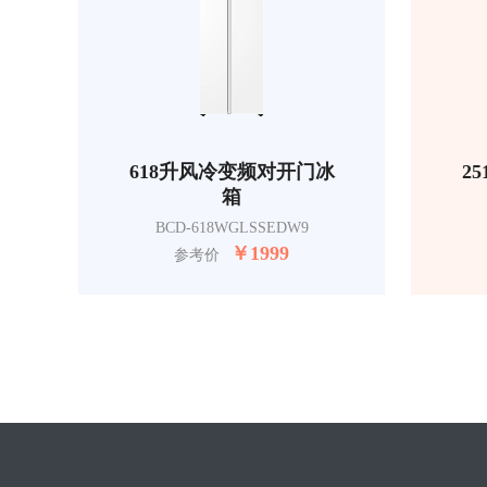
618升风冷变频对开门冰
2
箱
BCD-618WGLSSEDW9
￥
1999
参考价