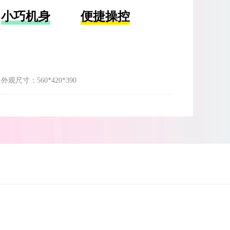
小巧机身
便捷操控
外观尺寸：
560*420*390