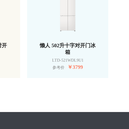
对开
懒人 502升十字对开门冰
箱
LTD-521WDL9U1
￥
3799
参考价