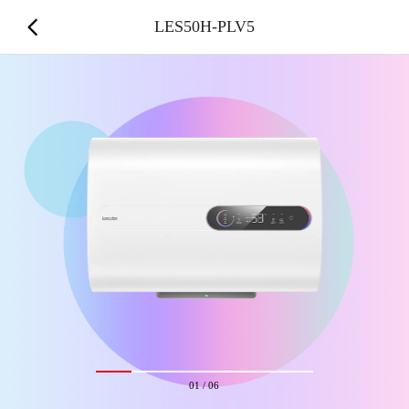
LES50H-PLV5
01
/
06