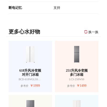
断电记忆
支持
更多心水好物
换一换
618升风冷变频
251升风冷变频
对开门冰箱
多门冰箱
BCD-618WGLSSEDW9
LC3-258WS9
￥
1999
￥
1499
参考价
参考价