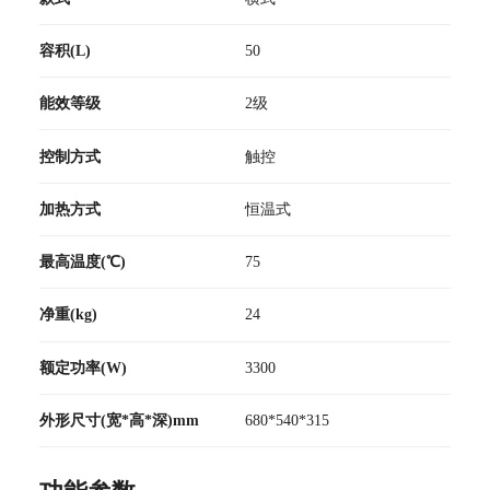
容积(L)
50
能效等级
2级
控制方式
触控
加热方式
恒温式
最高温度(℃)
75
净重(kg)
24
额定功率(W)
3300
外形尺寸(宽*高*深)mm
680*540*315