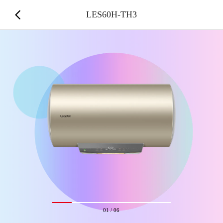
LES60H-TH3
01
/
06