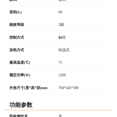
容积(L)
60
能效等级
2级
控制方式
触控
加热方式
恒温式
最高温度(℃)
75
额定功率(W)
2200
外形尺寸(宽*高*深)mm
760*445*390
功能参数
防电墙技术
是