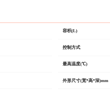
容积(L)
控制方式
最高温度(℃)
外形尺寸(宽*高*深)mm