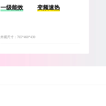
一级能效
变频速热
外观尺寸：
765*460*430