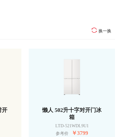
换一换
对开
懒人 502升十字对开门冰
箱
LTD-521WDL9U1
￥
3799
参考价