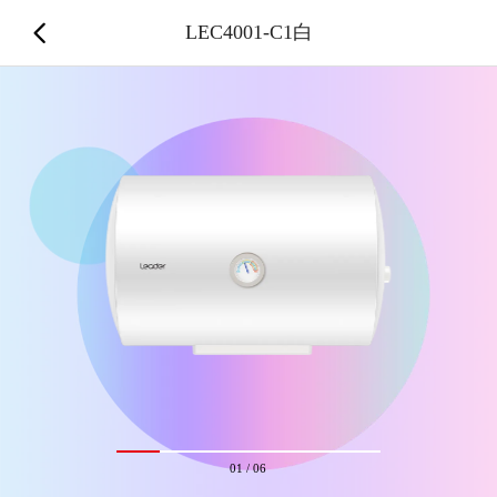
LEC4001-C1白
01
/
06