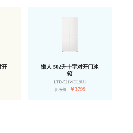
对开
懒人 502升十字对开门冰
箱
LTD-521WDL9U1
￥
3799
参考价