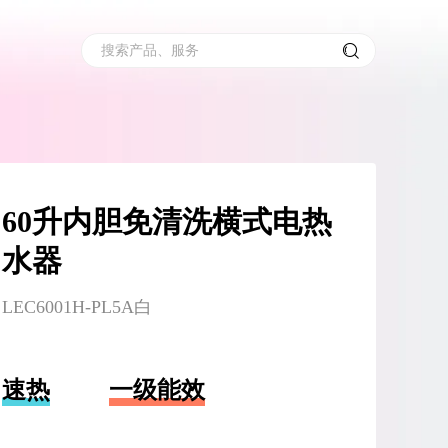
搜索产品、服务
60升内胆免清洗横式电热
水器
LEC6001H-PL5A白
速热
一级能效