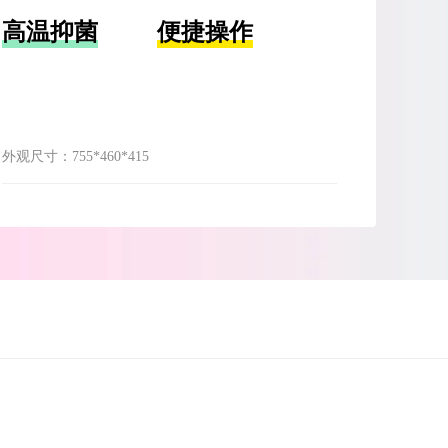
高温抑菌
便捷操作
外观尺寸：
755*460*415