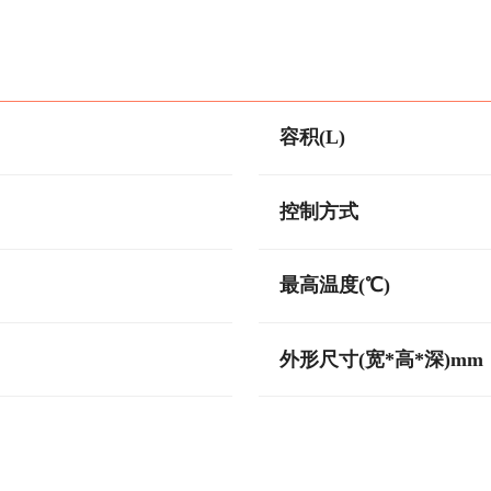
容积(L)
控制方式
最高温度(℃)
外形尺寸(宽*高*深)mm