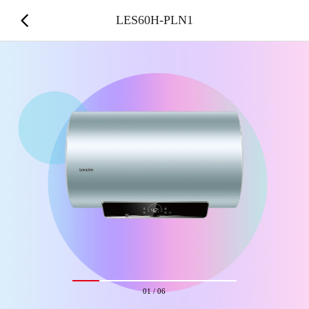
LES60H-PLN1
01
/
06