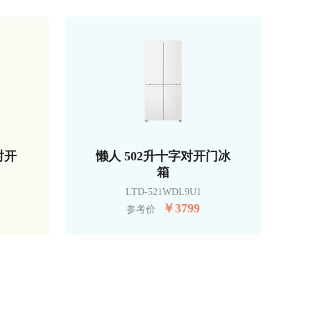
对开
懒人 502升十字对开门冰
箱
LTD-521WDL9U1
￥
3799
参考价