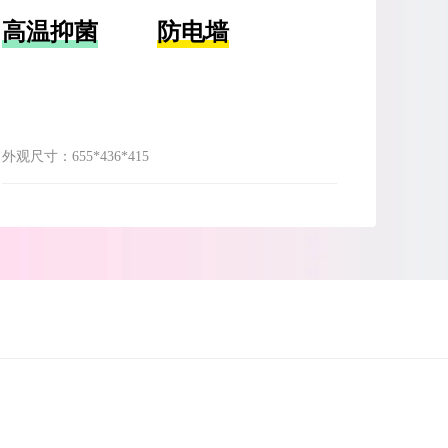
高温抑菌
防电墙
外观尺寸：
655*436*415