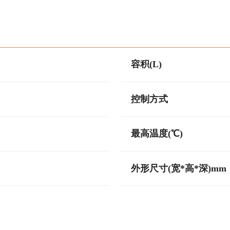
容积(L)
控制方式
最高温度(℃)
外形尺寸(宽*高*深)mm