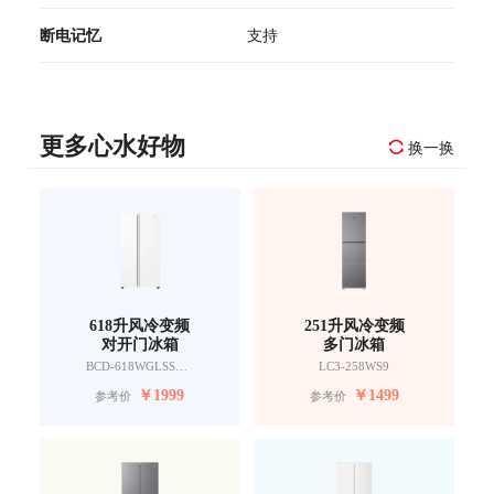
断电记忆
支持
更多心水好物
换一换
618升风冷变频
251升风冷变频
对开门冰箱
多门冰箱
BCD-618WGLSSEDW9
LC3-258WS9
￥
1999
￥
1499
参考价
参考价