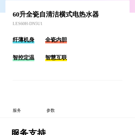
60升全瓷自清洁横式电热水器
LES60H-DN5U1
纤薄机身
全瓷内胆
智控定温
智慧互联
服务
参数
服务支持