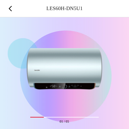
LES60H-DN5U1
01
/
05