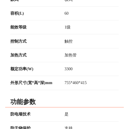
容积(L)
60
能效等级
1级
控制方式
触控
加热方式
加热管
额定功率(W)
3300
外形尺寸(宽*高*深)mm
755*460*415
功能参数
防电墙技术
是
防干烧保护
支持