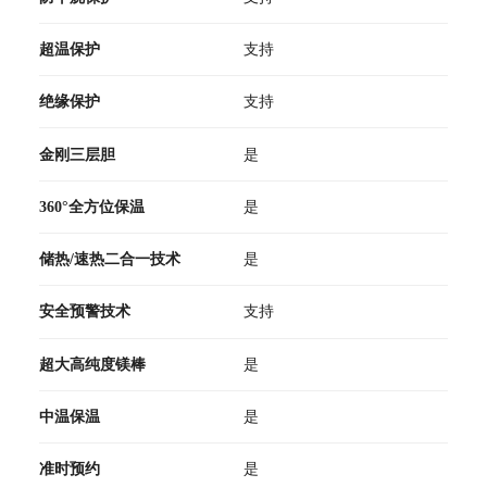
超温保护
支持
绝缘保护
支持
金刚三层胆
是
360°全方位保温
是
储热/速热二合一技术
是
安全预警技术
支持
超大高纯度镁棒
是
中温保温
是
准时预约
是