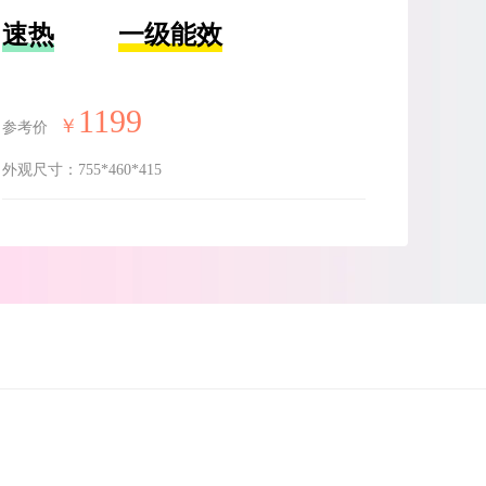
速热
一级能效
1199
￥
参考价
外观尺寸：
755*460*415