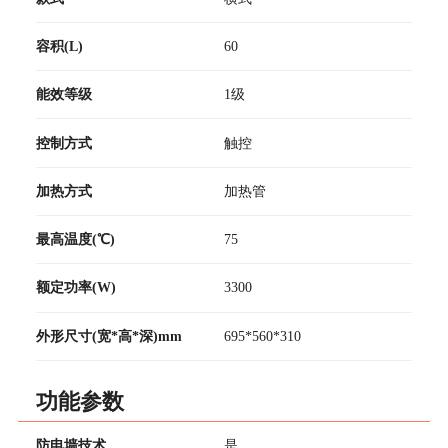
容积(L)
60
能效等级
1级
控制方式
触控
加热方式
加热管
最高温度(℃)
75
额定功率(W)
3300
外形尺寸(宽*高*深)mm
695*560*310
功能参数
防电墙技术
是