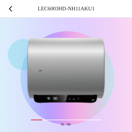
LEC6003HD-NH11AKU1
01
/
06