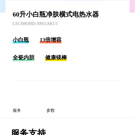
60升小白瓶净肤横式电热水器
LEC6003HD-NH11AKU1
小白瓶
13倍增容
全瓷内胆
健康镁棒
服务
参数
服务支持