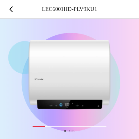
LEC6001HD-PLV9KU1
01
/
06