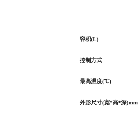
容积(L)
控制方式
最高温度(℃)
外形尺寸(宽*高*深)mm