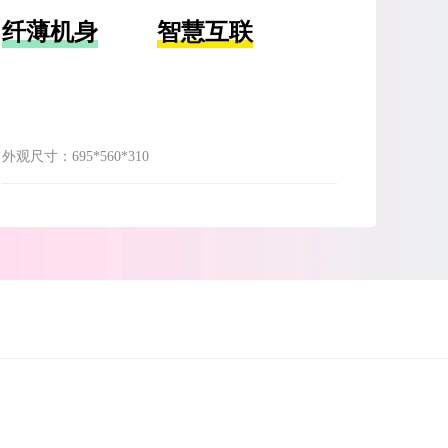
纤薄机身
智慧互联
外观尺寸：
695*560*310