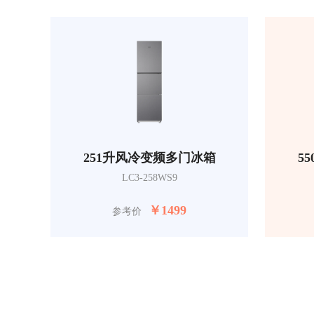
251升风冷变频多门冰箱
5
LC3-258WS9
￥
1499
参考价