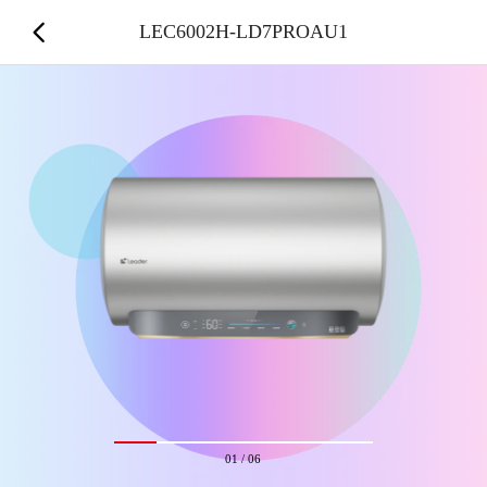
LEC6002H-LD7PROAU1
01
/
06