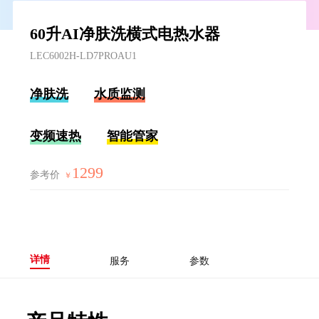
60升AI净肤洗横式电热水器
LEC6002H-LD7PROAU1
净肤洗
水质监测
变频速热
智能管家
1299
参考价
￥
详情
服务
参数