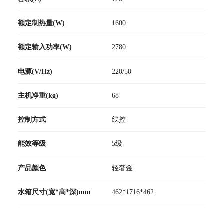
额定制热量(W)
1600
额定输入功率(W)
2780
电源(V/Hz)
220/50
主机净重(kg)
68
控制方式
线控
能效等级
5级
产品颜色
轻奢金
水箱尺寸(宽*高*深)mm
462*1716*462