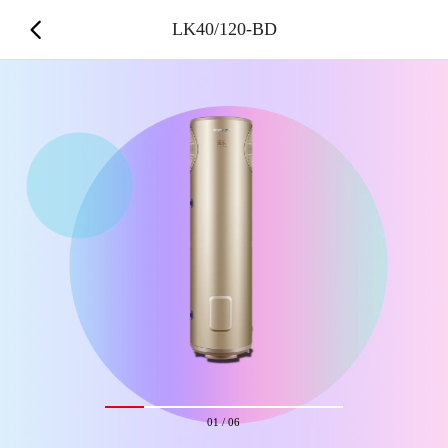
LK40/120-BD
01
/
06