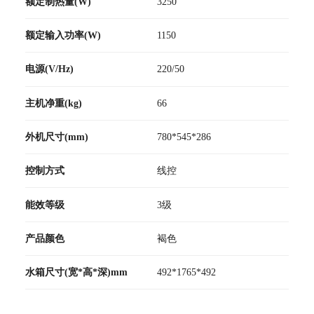
额定制热量(W)
3250
额定输入功率(W)
1150
电源(V/Hz)
220/50
主机净重(kg)
66
外机尺寸(mm)
780*545*286
控制方式
线控
能效等级
3级
产品颜色
褐色
水箱尺寸(宽*高*深)mm
492*1765*492