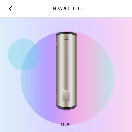
LHPA200-1.0D
01
/
04