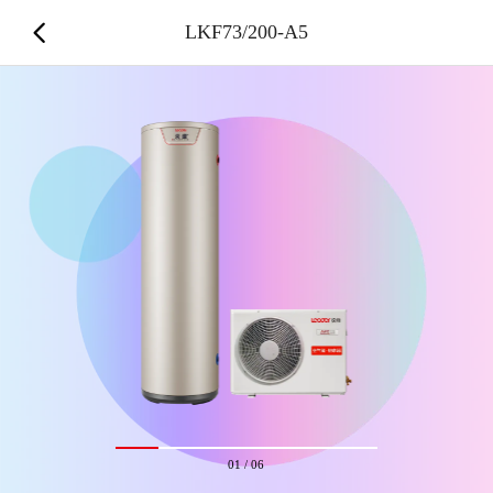
LKF73/200-A5
01
/
06