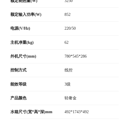
额定制热量(W)
3250
额定输入功率(W)
852
电源(V/Hz)
220/50
主机净重(kg)
62
外机尺寸(mm)
780*545*286
控制方式
线控
能效等级
3级
产品颜色
轻奢金
水箱尺寸(宽*高*深)mm
492*1743*492