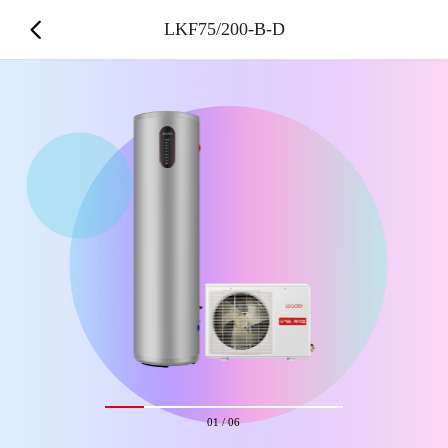
LKF75/200-B-D
01
/
06