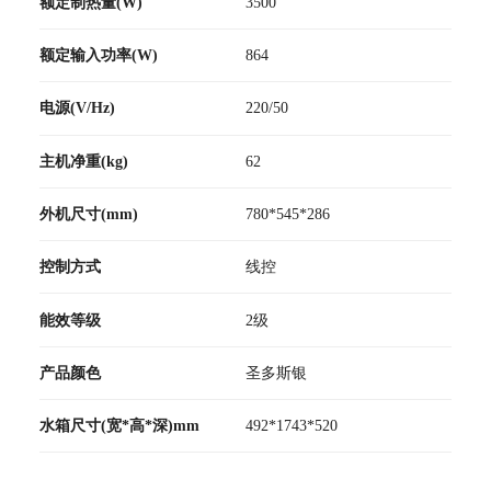
额定制热量(W)
3500
额定输入功率(W)
864
电源(V/Hz)
220/50
主机净重(kg)
62
外机尺寸(mm)
780*545*286
控制方式
线控
能效等级
2级
产品颜色
圣多斯银
水箱尺寸(宽*高*深)mm
492*1743*520