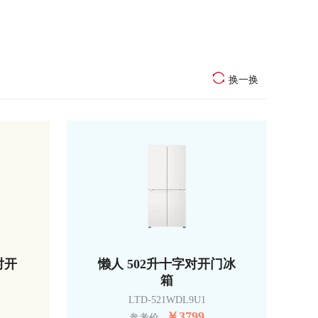
换一换
对开
懒人 502升十字对开门冰
箱
LTD-521WDL9U1
￥
3799
参考价