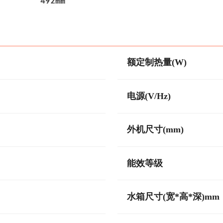
额定制热量(W)
电源(V/Hz)
外机尺寸(mm)
能效等级
水箱尺寸(宽*高*深)mm