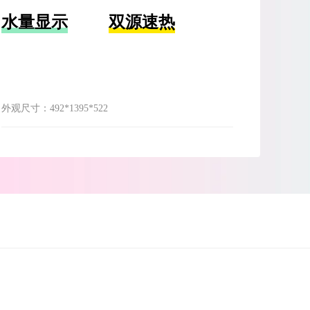
水量显示
双源速热
外观尺寸：
492*1395*522