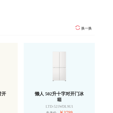
换一换
对开
懒人 502升十字对开门冰
箱
LTD-521WDL9U1
￥
3799
参考价