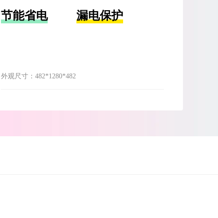
节能省电
漏电保护
外观尺寸：
482*1280*482