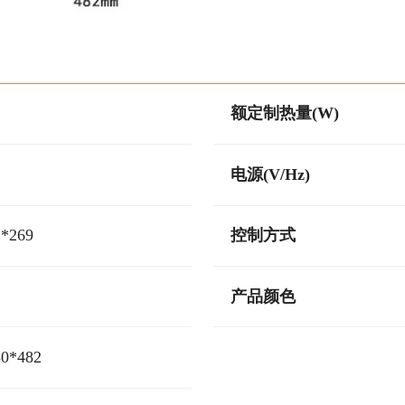
额定制热量(W)
电源(V/Hz)
2*269
控制方式
产品颜色
80*482