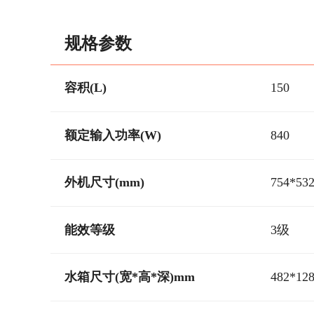
规格参数
容积(L)
150
额定输入功率(W)
840
外机尺寸(mm)
754*53
能效等级
3级
水箱尺寸(宽*高*深)mm
482*12