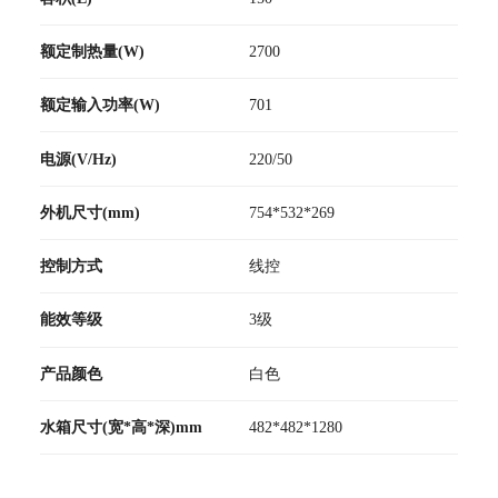
额定制热量(W)
2700
额定输入功率(W)
701
电源(V/Hz)
220/50
外机尺寸(mm)
754*532*269
控制方式
线控
能效等级
3级
产品颜色
白色
水箱尺寸(宽*高*深)mm
482*482*1280