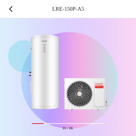
LRE-150P-A5
01
/
06