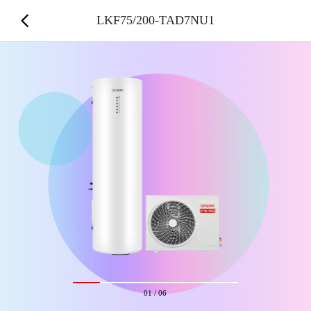
LKF75/200-TAD7NU1
01
/
06