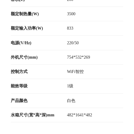
额定制热量(W)
3500
额定输入功率(W)
833
电源(V/Hz)
220/50
外机尺寸(mm)
754*532*269
控制方式
WiFi智控
能效等级
1级
产品颜色
白色
水箱尺寸(宽*高*深)mm
482*1641*482