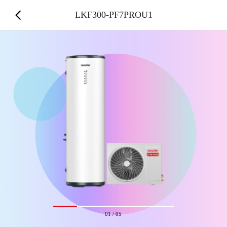
LKF300-PF7PROU1
01
/
05