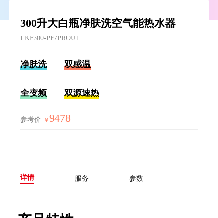
300升大白瓶净肤洗空气能热水器
LKF300-PF7PROU1
净肤洗
双感温
全变频
双源速热
9478
参考价
￥
详情
服务
参数