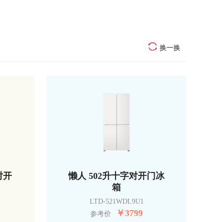
换一换
对开
懒人 502升十字对开门冰
箱
LTD-521WDL9U1
￥
3799
参考价