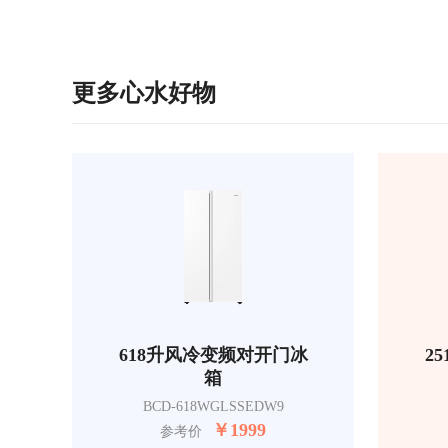
更多心水好物
618升风冷变频对开门冰
2
箱
BCD-618WGLSSEDW9
￥
1999
参考价