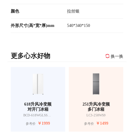
颜色
拉丝银
外形尺寸(高*宽*厚)mm
540*340*150
更多心水好物
换一换
618升风冷变频
251升风冷变频
对开门冰箱
多门冰箱
BCD-618WGLSSEDW9
LC3-258WS9
￥
1999
￥
1499
参考价
参考价