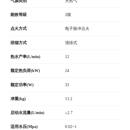
气源类别
天然气
能效等级
2级
点火方式
电子脉冲点火
排烟方式
强排式
热水产率(L/min)
12
额定热负荷(kW)
24
额定功率(W)
33
净重(kg)
13.2
启动水流量(L/min)
≥2.7
适用水压(Mpa)
0.02~1