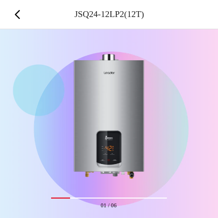
JSQ24-12LP2(12T)
01
/
06