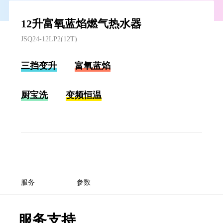
12升富氧蓝焰燃气热水器
JSQ24-12LP2(12T)
三挡变升
富氧蓝焰
厨宝洗
变频恒温
服务
参数
服务支持