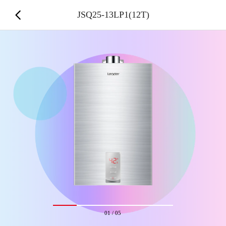
JSQ25-13LP1(12T)
01
/
05