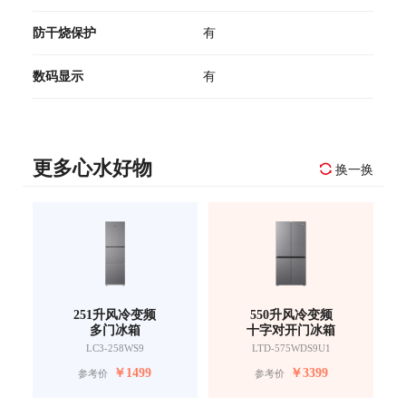
防干烧保护
有
数码显示
有
更多心水好物
换一换
251升风冷变频
550升风冷变频
多门冰箱
十字对开门冰箱
LC3-258WS9
LTD-575WDS9U1
￥
1499
￥
3399
参考价
参考价