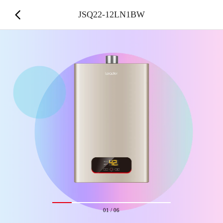
JSQ22-12LN1BW
01
/
06