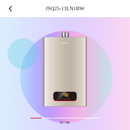
JSQ25-13LN1BW
01
/
06