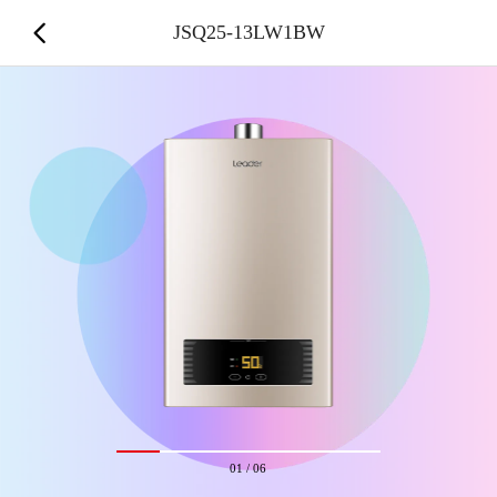
JSQ25-13LW1BW
01
/
06