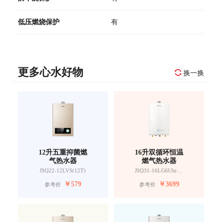
低压燃烧保护
有
更多心水好物
换一换
12升五重抑菌燃
16升双循环恒温
气热水器
燃气热水器
JSQ22-12LVS(12T)
JSQ31-16LG6UltraFU1
￥
579
￥
3699
参考价
参考价