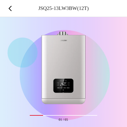
JSQ25-13LW3BW(12T)
01
/
05